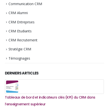
Communication CRM
CRM Alumni
CRM Entreprises
CRM Etudiants
CRM Recrutement
Stratégie CRM
Témoignages
DERNIERS ARTICLES
Exploiter les statistiques dans son CRM : bien plus que des
Ta
chiffres, un levier de pilotage
l’