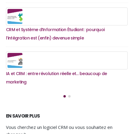
Pourquoi les écoles doivent changer de modèle (et vite) ?
CR
l’i
Gérer ses candidatures avec OSCAR CRM : mini-site,
formulaire, jurys
IA 
ma
EN SAVOIR PLUS
Vous cherchez un logiciel CRM ou vous souhaitez en
changer ?
Découvrez OSCAR CRM, le logiciel CRM 100 % français